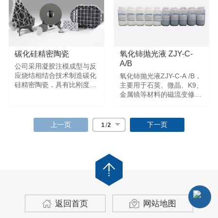
碳化硅精密陶瓷
氧化铈抛光液 ZJY-C-
A/B
公司采用凝胶注模成型与反
应烧结相结合技术制造碳化
氧化铈抛光液ZJY-C-A /B，
硅精密陶瓷，具有比刚度
主要用于石英、微晶、K9、
高、热稳定性好、光学加工
金属镜等材料的磁流变修形
性能优异等特点，是目前光
抛光，满足光学元件高精度
学系统用最佳反射镜材料之
面形需求。
一。产品不仅广泛应用于各
上一页
下一页
1
/
2
类先进光学系统，在半导体
制造、精密仪器、高速轨道
交通、新能源汽车等领域也
有广泛应用前景。
返回首页
网站地图