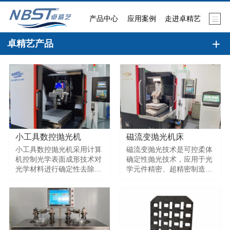
产品中心
应用案例
走进卓精艺
卓精艺产品
小工具数控抛光机
磁流变抛光机床
小工具数控抛光机采用计算
磁流变抛光技术是可控柔体
机控制光学表面成形技术对
确定性抛光技术，应用于光
光学材料进行确定性去除抛
学元件精密、超精密制造，
光，具有比传统抛光工艺更
以精确微量确定性去除、高
高的抛光效率，且可以解决
效率获得数十纳米以下高精
传统抛光很难去除的局部面
度面形、纳米级表面质量且
形误差，有效提高元件抛光
近无亚表面缺陷，很好地满
面形的精度指标，是一种高
足航天、航空和国防等领域
精度且高效的新型加工工
光学元件的超精密加工需