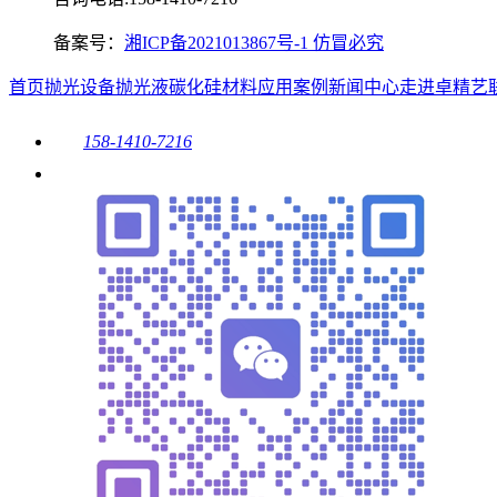
备案号：
湘ICP备2021013867号-1 仿冒必究
首页
抛光设备
抛光液
碳化硅材料
应用案例
新闻中心
走进卓精艺
158-1410-7216