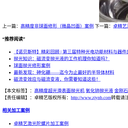
上一篇：
高精度非球面修形（微晶凹面）案例
下一篇：
卓精艺
“
推荐阅读
”
【诺贝斯特】精彩回顾 | 第三届特种光电功能材料与器
抛光知识：磁流变抛光液的工作机理你知道吗？
球面抛光修形案例
最新发现：砷化硼——迄今为止最好的半导体材料
磁流变效应与磁流变液，你需要知道这些！
【本文标签】：
高精度超光滑表面抛光机
氧化铈抛光液
金刚石
【责任编辑】：
卓精艺
版权所有：
http://www.zjynb.com
转载请
相关加工案例
卓精艺激光陀螺片加工案例