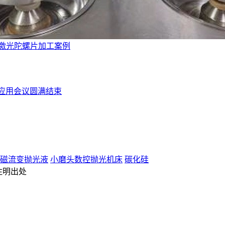
激光陀螺片加工案例
件应用会议圆满结束
磁流变抛光液
小磨头数控抛光机床
碳化硅
注明出处